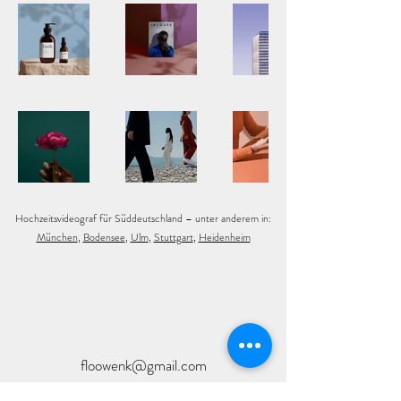
Hochzeitsvideograf für Süddeutschland – unter anderem in:
München
,
Bodensee
,
Ulm
,
Stuttgart
,
Heidenheim
floowenk@gmail.com
direkt zu
WhatsApp